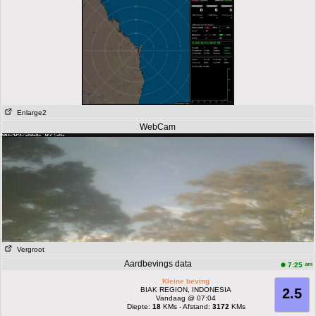
Enlarge2
WebCam
Vergroot
Aardbevings data
am
7:25
Kleine beving
BIAK REGION, INDONESIA
2.5
Vandaag @ 07:04
Diepte:
18
KMs - Afstand:
3172
KMs