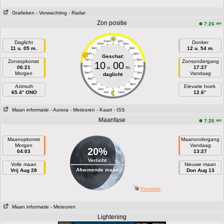
Grafieken
- Verwachting
- Radar
Zon positie
am
7:26
Daglicht
11am
1pm
Donker
10am
2pm
11 u. 05 m.
12 u. 54 m.
9am
3pm
8am
4pm
Geschat:
7am
5pm
Zonsopkomst
Zonsondergang
10
00
06:21
6am
u.
m.
6pm
17:27
Morgen
Vandaag
5am
7pm
daglicht
4am
8pm
3am
9pm
Azimuth
Elevatie hoek
2am
10pm
65.4° ONO
12.6°
1am
11pm
Maan informatie
- Aurora
- Meteoren
- Kaart
- ISS
Maanfase
am
7:26
Maanopkomst
Maanondergang
Morgen
Vandaag
20%
04:03
13:27
Verlicht
Volle maan
Nieuwe maan
Afnemende maan
Vrij Aug 28
Don Aug 13
Perseids
Maan informatie
- Meteoren
Lightening