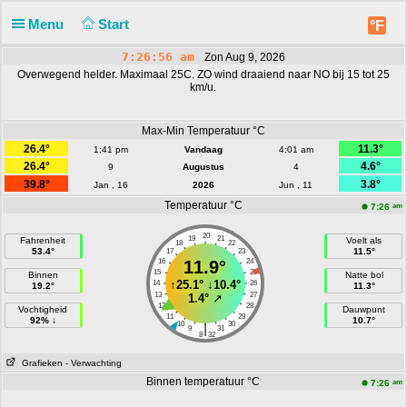
Menu
Start
°F
7:26:56 am
Zon Aug 9, 2026
Overwegend helder. Maximaal 25C. ZO wind draaiend naar NO bij 15 tot 25
km/u.
Max-Min Temperatuur °C
26.4°
11.3°
1:41 pm
Vandaag
4:01 am
26.4°
4.6°
9
Augustus
4
39.8°
3.8°
Jan , 16
2026
Jun , 11
Temperatuur °C
am
7:26
20
19
21
Fahrenheit
Voelt als
18
22
53.4°
11.5°
17
23
16
11.9°
24
15
25
Binnen
Natte bol
↑
25.1°
↓
10.4°
14
26
19.2°
11.3°
13
27
1.4°
↗
12
28
Vochtigheid
Dauwpunt
11
29
92% ↓
10.7°
10
30
|
9
31
8
32
Grafieken
- Verwachting
Binnen temperatuur °C
am
7:26