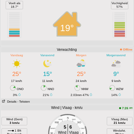
Voelt als
Vochtigheid
18.7°
57%
19°
Verwachting
Offline
Vandaag
Vanavond
Morgen
Morgenavond
25°
15°
25°
9°
17 km/h
11 km/h
24 km/h
9 km/h
ONO
NNO
NNW
WZW
3%
21%
2.03mm 47%
14%
Details
- Teksten
Wind | Vlaag - km/u
am
7:26
N
Wind (Gem)
Vlaag (Max)
NNW
NNO
3 km/u
NW
NO
21 km/u
5
6
WNW
ONO
1 Bft
Windafst.
Wind
Vlaag
W
E