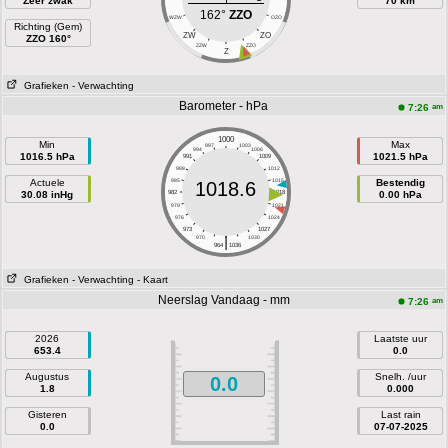
Zeer zwak
70 km
162°
ZZO
WZW
OZO
Richting (Gem)
ZW
ZO
ZZO 160°
ZZW
ZZO
Z
Grafieken
- Verwachting
Barometer - hPa
am
7:26
1000
Min
Max
997
1003
994
1006
1016.5 hPa
1021.5 hPa
991
1009
988
1012
Actuele
985
1015
Bestendig
1018.6
30.08 inHg
982
1018
0.00 hPa
979
1021
976
1024
973
1027
|
970
1030
964
1036
Grafieken
- Verwachting
- Kaart
Neerslag Vandaag - mm
am
7:26
2026
Laatste uur
653.4
0.0
Augustus
Snelh. /uur
0.0
1.8
0.000
Gisteren
Last rain
0.0
07-07-2025