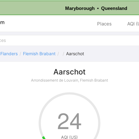
Maryborough • Queensland