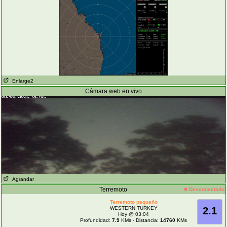
Enlarge2
Cámara web en vivo
Agrandar
Terremoto
Desconectado
Terremoto pequeño
WESTERN TURKEY
2.1
Hoy @ 03:04
Profundidad:
7.9
KMs - Distancia:
14760
KMs