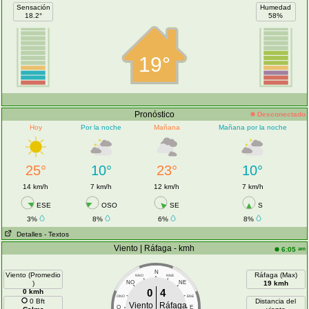
Sensación
Humedad
18.2°
58%
19°
Pronóstico
Desconectado
Hoy
Por la noche
Mañana
Mañana por la noche
25°
10°
23°
10°
14 km/h
7 km/h
12 km/h
7 km/h
ESE
OSO
SE
S
3%
8%
6%
8%
Detalles
- Textos
Viento | Ráfaga - kmh
am
6:05
N
Viento (Promedio
Ráfaga (Max)
NNO
NNE
)
NO
NE
19 kmh
0
4
0 kmh
ONO
ENE
0 Bft
Distancia del
Viento
Ráfaga
O
E