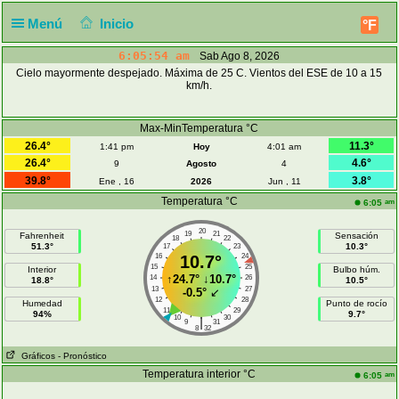
Menú
Inicio
°F
6:05:55 am
Sab Ago 8, 2026
Cielo mayormente despejado. Máxima de 25 C. Vientos del ESE de 10 a 15
km/h.
Max-MinTemperatura °C
26.4°
11.3°
1:41 pm
Hoy
4:01 am
26.4°
4.6°
9
Agosto
4
39.8°
3.8°
Ene , 16
2026
Jun , 11
Temperatura °C
am
6:05
20
19
21
Fahrenheit
Sensación
18
22
51.3°
10.3°
17
23
16
10.7°
24
15
25
Interior
Bulbo húm.
↑
24.7°
↓
10.7°
14
26
18.8°
10.5°
13
27
-0.5°
↙
12
28
Humedad
Punto de rocío
11
29
94%
9.7°
10
30
|
9
31
8
32
Gráficos
- Pronóstico
Temperatura interior °C
am
6:05