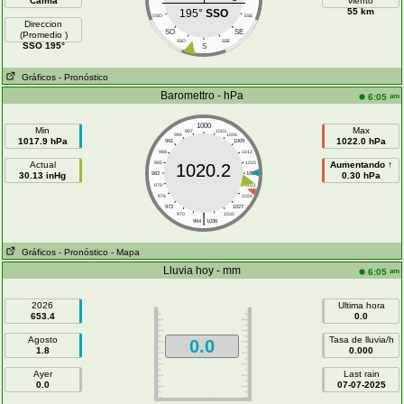
Calma
viento
55 km
195°
SSO
OSO
ESE
Direccion
SO
SE
(Promedio )
SSO
SSE
SSO 195°
S
Gráficos
- Pronóstico
Baromettro - hPa
am
6:05
1000
Min
Max
997
1003
994
1006
1017.9 hPa
1022.0 hPa
991
1009
988
1012
Actual
985
1015
Aumentando ↑
1020.2
30.13 inHg
982
1018
0.30 hPa
979
1021
976
1024
973
1027
|
970
1030
964
1036
Gráficos
- Pronóstico
- Mapa
Lluvia hoy - mm
am
6:05
2026
Ultima hora
653.4
0.0
Agosto
Tasa de lluvia/h
0.0
1.8
0.000
Ayer
Last rain
0.0
07-07-2025