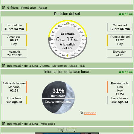
Gráficos
- Pronóstico
- Radar
Posición del sol
am
6:05
Luz del dia
11am
1pm
Oscuridad
10am
2pm
11 hrs.04 Min
12 hrs.55 Min
9am
3pm
8am
4pm
Estimada
7am
5pm
Amanece
Puesta de sol
0
17
06:22
6am
hrs.
Min
6pm
17:27
Hoy
Hoy
5am
7pm
A la salida
4am
8pm
del sol
3am
9pm
Azimuth
Elevacion
2am
10pm
74.4° ENE
-4.7°
1am
11pm
Información de la luna
- Aurora
- Meteoritos
- Mapa
- ISS
Información de la fase lunar
am
6:05
Salida de la luna
Puesta de la
Mañana
luna
31%
02:59
Hoy
12:24
Iluminada
Luna llena
Luna Nueva
Cuarto menguante
Vie Ago 28
Jue Ago 13
Perseids
Información de la luna
- Meteoritos
Lightening