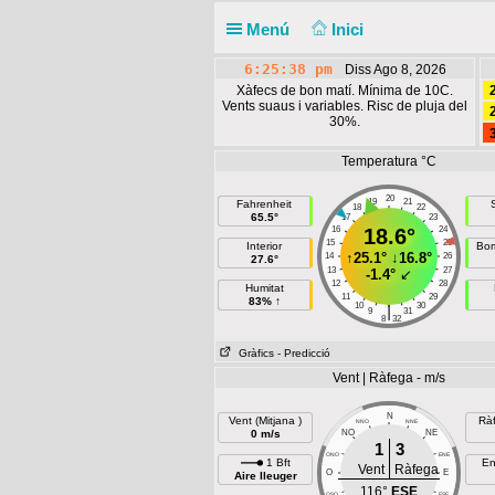
Menú
Inici
6:25:39 pm
Diss Ago 8, 2026
Xàfecs de bon matí. Mínima de 10C.
Vents suaus i variables. Risc de pluja del
30%.
Temperatura °C
20
19
21
Fahrenheit
18
22
65.5°
17
23
16
18.6°
24
15
25
Interior
Bom
↑
25.1°
↓
16.8°
14
26
27.6°
13
27
-1.4°
↙
12
28
Humitat
11
29
83% ↑
10
30
|
9
31
8
32
Gràfics
- Predicció
Vent | Ràfega - m/s
N
Vent (Mitjana )
Rà
NNO
NNE
0 m/s
NO
NE
1
3
ONO
ENE
1 Bft
En
Vent
Ràfega
O
E
Aire lleuger
116°
ESE
OSO
ESE