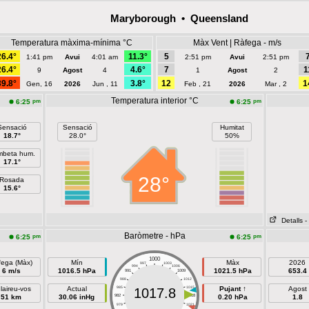
Maryborough • Queensland
Temperatura màxima-mínima °C
Màx Vent | Ràfega - m/s
26.4°
11.3°
5
1:41 pm
Avui
4:01 am
2:51 pm
Avui
2:51 pm
26.4°
4.6°
7
1
9
Agost
4
1
Agost
2
39.8°
3.8°
12
1
Gen, 16
2026
Jun , 11
Feb , 21
2026
Mar , 2
Temperatura interior °C
pm
pm
6:25
6:25
Sensació
Sensació
Humitat
18.7°
28.0°
50%
beta hum.
17.1°
28°
Rosada
15.6°
Detalls
-
Baròmetre - hPa
pm
pm
6:25
6:25
1000
fega (Màx)
Mín
Màx
2026
997
1003
994
1006
6 m/s
1016.5 hPa
1021.5 hPa
653.4
991
1009
988
1012
laireu-vos
Actual
985
1015
Pujant ↑
Agost
1017.8
51 km
30.06 inHg
982
1018
0.20 hPa
1.8
979
1021