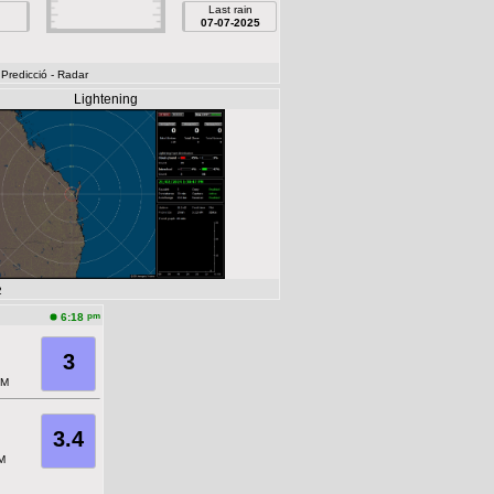
Last rain
07-07-2025
 Predicció
- Radar
Lightening
2
pm
6:18
3
M
3.4
M