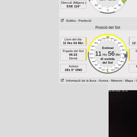
Direcció (Mitjana )
SO
SE
ESE 116°
SSO
SSE
S
Gràfics
- Predicció
Posició del Sol
Llum del dia
11am
1pm
10am
2pm
11 Hrs 04 Min
12 
9am
3pm
8am
4pm
Estimat
7am
5pm
Pujada del Sol
S
11
56
06:22
6am
Hrs
Min
6pm
Demà
5am
7pm
til sortida
4am
8pm
del Sol
3am
9pm
Azimut
2am
10pm
281.5° ONO
1am
11pm
Informació de la lluna
- Aurora
- Meteors
- Mapa
- 