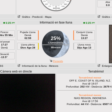
976
1024
Ahir
973
1027
0.0
|
970
1030
964
1036
Gràfics
- Predicció
- Mapa
Gràfics
-
Informació en fase lluna
pm
pm
6:25
6:25
Foscor
Pujada Lluna
Conjunt Lluna
Hrs 55 Min
Demà
Demà
25%
02:59
13:27
ol posat
Lluminància
17:27
Lluna plena
Lluna nova
Minvant
Demà
Dive Ago 28
Dijo Ago 13
Elevació
-13.5°
Perseids
ISS
Informació de la lluna
- Meteors
Enlarge
Càmera web en directe
Terratrèmol
Terratrèmol menor
OFF E. COAST OF N. ISLAND, N.Z.
Avui @ 18:07
Profunditat:
202
KM - Distància:
2679
K
Terratrèmol menor
NIAS REGION, INDONESIA
Avui @ 17:56
Profunditat:
44
KM - Distància:
6507
K