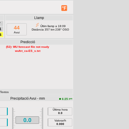
°F
Llamp
7
Últim llamp a 18:09
44
1
Distància 357 km 238° OSO
Avui
4
Predicció
(52): WU forecast file not ready
wufct_ca-ES_s.txt
 Textos
Precipitació Avui - mm
pm
6:25
Última hora
0.0
0.0
Valorar/h
0.000