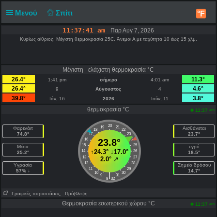
Μενού
Σπίτι
°F
11:37:41 am
Παρ Αυγ 7, 2026
Κυρίως αίθριος. Μέγιστη θερμοκρασία 25C. Άνεμοι Α με ταχύτητα 10 έως 15 χλμ.
Μέγιστη - ελάχιστη θερμοκρασία °C
26.4°
11.3°
1:41 pm
σήμερα
4:01 am
26.4°
4.6°
9
Αύγουστος
4
39.8°
3.8°
Ιάν, 16
2026
Ιούν, 11
θερμοκρασία °C
am
11:37
20
19
21
Φαρενάιτ
Αισθάνεται
18
22
74.8°
23.7°
17
23
16
23.8°
24
15
25
Μέσα
υγρό
↑
24.3°
↓
17.0°
14
26
25.2°
18.5°
13
27
2.0°
↗
12
28
Υγρασία
Σημείο δρόσου
11
29
57% ↓
14.7°
10
30
|
9
31
8
32
Γραφικές παραστάσεις
- Πρόβλεψη
Θερμοκρασία εσωτερικού χώρου °C
am
11:37