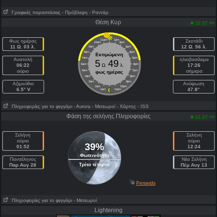
Γραφικές παραστάσεις
- Πρόβλεψη
- Ραντάρ
Θέση Κυρ
am
11:37
Φως ημέρας
11am
1pm
Σκοτάδι
10am
2pm
11 Ω. 03 λ.
12 Ω. 56 λ.
9am
3pm
8am
4pm
Εκτιμώμενη
7am
5pm
Ανατολή
ηλιοβασίλεμα
5
49
06:22
6am
Ω.
λ.
6pm
17:26
αύριο
σήμερα
5am
7pm
φως ημέρας
4am
8pm
3am
9pm
Aζιμούθιο
Ανύψωση
2am
10pm
6.5° V
47.8°
1am
11pm
Πληροφορίες για το φεγγάρι
- Αυrora
- Μετεωροί
- Χάρτης
- ISS
Φάση της σελήνης Πληροφορίες
am
11:37
Σελήνη
Σελήνη
αύριο
αύριο
39%
01:52
12:24
Φωτεινότητα
Πανσέληνος
Νέα Σελήνη
Τρίτο τέταρτο
Παρ Αυγ 28
Πέμ Αυγ 13
Perseids
Πληροφορίες για το φεγγάρι
- Μετεωροί
Lightening