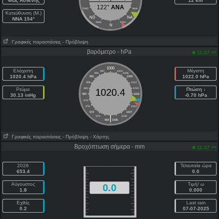
Φως Ασθενής
12 km
122°
ANA
DND
ANA
Κατεύθυνση (Μ.)
ND
NA
NNA 154°
NND
NNA
N
Γραφικές παραστάσεις
- Πρόβλεψη
βαρόμετρο - hPa
am
11:37
1000
Ελάχιστη
Μέγιστη
997
1003
994
1006
1020.4 hPa
1022.0 hPa
991
1009
988
1012
Ρεύμα
985
1015
Πτώση ↓
1020.4
30.13 inHg
982
1018
-0.70 hPa
979
1021
976
1024
973
1027
|
970
1030
964
1036
Γραφικές παραστάσεις
- Πρόβλεψη
- Χάρτης
Βροχόπτωση σήμερα - mm
am
11:37
2026
Τελευταία ώρα
653.4
0.0
Αύγουστος
Τιμή/ ω
0.0
1.8
0.000
Εχθές
Last rain
0.2
07-07-2025