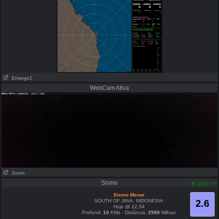
Enlarge2
WebCam Ativa
Zoom
Sismo
pm
10:45
Sismo Menor
SOUTH OF JAVA, INDONESIA
2.6
Hoje @ 22:34
Profund:
10
KMs - Distância:
2988
Milhas