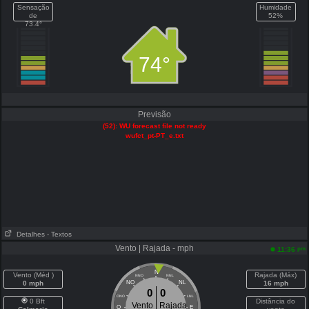
Sensação
Humidade
de
52%
73.4°
74°
Previsão
(52): WU forecast file not ready
wufct_pt-PT_e.txt
Detalhes
- Textos
Vento | Rajada - mph
pm
11:36
N
Vento (Méd )
Rajada (Máx)
NNO
NNL
0 mph
NO
NL
16 mph
0
0
ONO
LNL
0 Bft
Distância do
Vento
Rajada
O
E