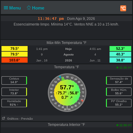
Menu
Home
°C
11:36:47 pm
Dom Ago 9, 2026
Essencialmente limpo. Mínima 14°C. Ventos NNE a 10 a 15 km/h.
Máx-Mín Temperatura °F
79.5°
52.3°
1:41 pm
Hoje
4:01 am
79.5°
40.3°
9
Agosto
4
103.6°
38.8°
Jan , 16
2026
Jun , 11
Temperatura °F
pm
11:36
60
58
62
Celsius
Sensação de
56
64
14.3°
57.4°
54
66
52
57.7°
68
50
70
Interior
Bolbo Húm.
↑
75.7°
↓
56.8°
48
72
73.8°
55.6°
46
74
0.7°
↗
44
76
Humidade
Ptº Orvalho
42
78
91% ↑
55.2°
40
80
|
38
82
36
84
Gráficos
- Previsão
Temperatura Interior °F
pm
11:36