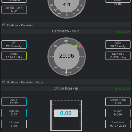
Calmaria
vento
46 mi
4°
N
OSO
LSL
Direção (Méd )
SO
SL
N 4°
SSO
SSL
S
Gráficos
- Previsão
Barómetro - inHg
pm
11:36
29.5
Mín
Máx
29.95 inHg
30.11 inHg
29.0
30.0
Atual
Caindo ↓
29.96
1014.6 hPa
28.5
30.5
-0.020 inHg
28.0
31.0
|
27.5
31.5
Gráficos
- Previsão
- Mapa
Chuva hoje - in
pm
11:36
2026
Última Hora
25.72
0.00
Agosto
Taxa/h
0.00
0.07
0.000
Ontem
Last rain
0.00
07-07-2025