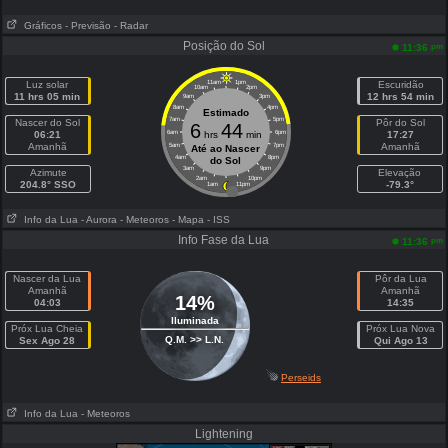
Gráficos
- Previsão
- Radar
Posição do Sol
pm
11:36
Luz solar
11am
1pm
Escuridão
10am
2pm
11 hrs 05 min
12 hrs 54 min
9am
3pm
8am
4pm
Estimado
7am
5pm
Nascer do Sol
Pôr do Sol
6
44
06:21
6am
hrs
min
6pm
17:27
Amanhã
Amanhã
5am
7pm
Até ao Nascer
4am
8pm
do Sol
3am
9pm
Azimute
Elevação
2am
10pm
204.8° SSO
-79.3°
1am
11pm
Info da Lua
- Aurora
- Meteoros
- Mapa
- ISS
Info Fase da Lua
pm
11:36
Nascer da Lua
Pôr da Lua
Amanhã
Amanhã
14%
04:03
14:35
Iluminada
Próx Lua Cheia
Próx Lua Nova
Q.M. >> L.N.
Sex Ago 28
Qui Ago 13
Perseids
Info da Lua
- Meteoros
Lightening