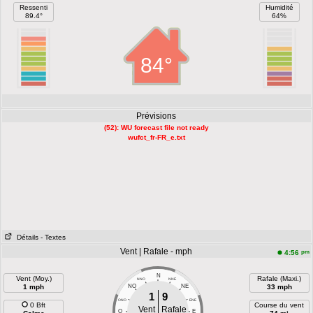
Ressenti
Humidité
89.4°
64%
84°
Prévisions
(52): WU forecast file not ready
wufct_fr-FR_e.txt
Détails
- Textes
Vent | Rafale - mph
pm
4:56
N
Vent (Moy.)
Rafale (Maxi.)
NNO
NNE
1 mph
NO
NE
33 mph
1
9
ONO
ENE
0 Bft
Course du vent
Vent
Rafale
O
E