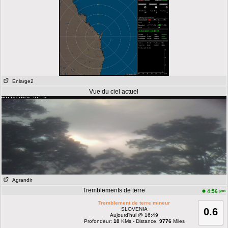
Enlarge2
Vue du ciel actuel
Agrandir
Tremblements de terre
pm
4:56
Tremblement de terre mineur
SLOVENIA
0.6
Aujourd'hui @ 16:49
Profondeur:
10
KMs - Distance:
9776
Miles