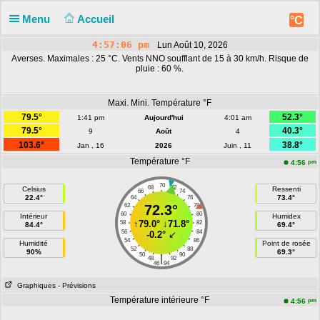
Menu
Accueil
°C
4:57:06 pm
Lun Août 10, 2026
Averses. Maximales : 25 °C. Vents NNO soufflant de 15 à 30 km/h. Risque de
pluie : 60 %.
Maxi. Mini. Température °F
79.5°
52.3°
1:41 pm
Aujourd'hui
4:01 am
79.5°
40.3°
9
Août
4
103.6°
38.8°
Jan , 16
2026
Juin , 11
Température °F
pm
4:56
70
68
72
Celsius
Ressenti
66
74
22.4°
73.4°
64
76
62
72.3°
78
60
80
Intérieur
Humidex
↑
79.0°
↓
71.8°
58
82
84.4°
69.4°
56
84
-0.2°
↙
54
86
Humidité
Point de rosée
52
88
90%
69.3°
50
90
|
48
92
46
94
Graphiques
- Prévisions
Température intérieure °F
pm
4:56