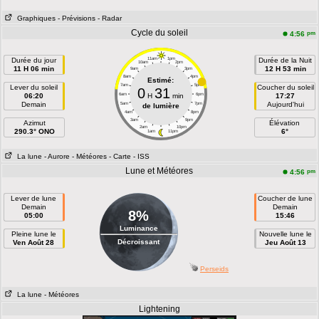
Graphiques
- Prévisions
- Radar
Cycle du soleil
pm
4:56
Durée du jour
11am
1pm
Durée de la Nuit
10am
2pm
11 H 06 min
12 H 53 min
9am
3pm
8am
4pm
Estimé:
7am
5pm
Lever du soleil
Coucher du soleil
0
31
06:20
6am
H
min
6pm
17:27
Demain
Aujourd'hui
5am
7pm
de lumière
4am
8pm
3am
9pm
Azimut
Élévation
2am
10pm
290.3° ONO
6°
1am
11pm
La lune
- Aurore
- Météores
- Carte
- ISS
Lune et Météores
pm
4:56
Lever de lune
Coucher de lune
Demain
Demain
8%
05:00
15:46
Luminance
Pleine lune le
Nouvelle lune le
Décroissant
Ven Août 28
Jeu Août 13
Perseids
La lune
- Météores
Lightening