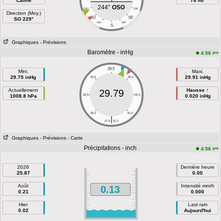
Calme
74 mi
244°
OSO
OSO
ESE
Direction (Moy.)
SO
SE
SO 229°
SSO
SSE
S
Graphiques
- Prévisions
Baromètre - inHg
pm
4:56
29.5
Mini.
Maxi.
29.75 inHg
29.91 inHg
29.0
30.0
Actuellement
Hausse ↑
29.79
1008.8 hPa
28.5
30.5
0.020 inHg
28.0
31.0
|
27.5
31.5
Graphiques
- Prévisions
- Carte
Précipitations - inch
pm
4:56
2026
Dernière heure
25.87
0.00
Août
Intensité mm/h
0.13
0.21
0.000
Hier
Last rain
0.02
Aujourd'hui