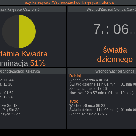
Fazy księżyca / Wschód-Zachód Księżyca i Słońca
aza Księżyca Czw Sie 6
Wschód/Zachód Słońca Czw S
7
: 06
h
mi
światła
tatnia Kwadra
dziennego
uminacja
51%
schód/Zachód Księżyca
Wschód/Zachód Slońca
Dzisiaj
:
a: 00:44
Słońce wzeszło o 06:24
: 11:30
Światło dzienne 11 h 01 min (+ 01 min 08
Słońce zajdzie o 17:26
a: 01:52
Noc trwa 12 h 57 min (- 01 min 10 sek )
a: 12:24
Jutro
:
Czw Sie 13
Wschód Słońca 06:23
: Pią Sie 28
Światło dzienne 11 h 03 min (+ 01 min 09
iężyca 22 dni
Słońce zajdzie o 17:26