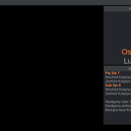
F
Os
L
W
Pią Sie 7
Wschód Księżyc
Zachód Księżyca
Sob Sie 8
Wschód Księżyc
Zachód Księżyc
Następny nów: 
Następna pełnia
Bieżąca faza Ks