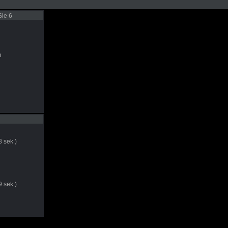
ie 6
n
 sek )
 sek )