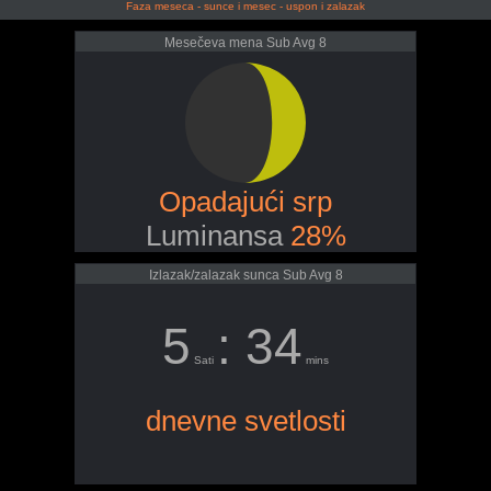
Faza meseca - sunce i mesec - uspon i zalazak
Mesečeva mena Sub Avg 8
Opadajući srp
Luminansa
28%
Izlazak/zalazak sunca Sub Avg 8
5
: 34
Sati
mins
dnevne svetlosti