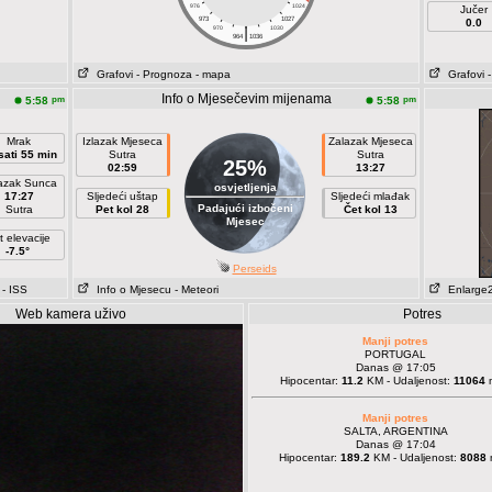
976
1024
Jučer
973
1027
0.0
|
970
1030
964
1036
Grafovi
- Prognoza
- mapa
Grafovi
Info o Mjesečevim mijenama
pm
pm
5:58
5:58
Mrak
Izlazak Mjeseca
Zalazak Mjeseca
sati 55 min
Sutra
Sutra
25%
02:59
13:27
azak Sunca
osvjetljenja
17:27
Sljedeći uštap
Sljedeći mlađak
Padajući izbočeni
Sutra
Pet kol 28
Čet kol 13
Mjesec
t elevacije
-7.5°
Perseids
- ISS
Info o Mjesecu
- Meteori
Enlarge
Web kamera uživo
Potres
Manji potres
PORTUGAL
Danas @ 17:05
Hipocentar:
11.2
KM - Udaljenost:
11064
m
Manji potres
SALTA, ARGENTINA
Danas @ 17:04
Hipocentar:
189.2
KM - Udaljenost:
8088
m