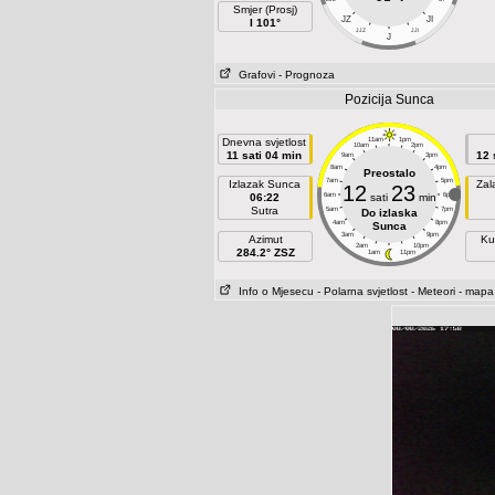
Smjer (Prosj)
JZ
JI
I 101°
JJZ
JJI
J
Grafovi
- Prognoza
Pozicija Sunca
Dnevna svjetlost
11am
1pm
10am
2pm
11 sati 04 min
12 
9am
3pm
8am
4pm
Preostalo
7am
5pm
Izlazak Sunca
Zal
12
23
06:22
6am
sati
min
6pm
Sutra
5am
7pm
Do izlaska
4am
8pm
Sunca
3am
9pm
Azimut
Ku
2am
10pm
284.2° ZSZ
1am
11pm
Info o Mjesecu
- Polarna svjetlost
- Meteori
- mapa