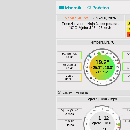
Izbornik
Početna
5:58:50 pm
Sub kol 8, 2026
Pretežito vedro. Najniža temperatura
2
10°C. Vjetar J 15 - 25 km/h.
2
3
Temperatura °C
20
19
21
Fahrenheit
O
18
22
66.6°
17
23
16
19.2°
24
15
25
Unutarnja
↑
25.1°
↓
16.8°
14
26
27.4°
t
13
27
-1.9°
↙
12
28
Vlaga
To
11
29
81% ↑
10
30
|
9
31
8
32
Grafovi
- Prognoza
Vjetar | Udar - mps
J
Vjetar (Prosj)
U
SSZ
SSI
2 mps
SZ
SI
1
12
ZSZ
ISI
0 Bft
Udal
Vjetar
Udar
Z
E
Tišina
91°
I
ZJZ
IJI