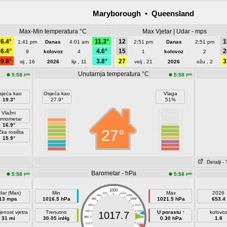
Maryborough • Queensland
Max-Min temperatura °C
Max Vjetar | Udar - mps
6.4°
11.3°
12
1
1:41 pm
Danas
4:01 am
2:51 pm
Danas
2:51 pm
6.4°
4.6°
15
2
9
kolovoz
4
1
kolovoz
2
9.8°
3.8°
27
3
sij , 16
2026
lip , 11
velj , 21
2026
ožu , 2
Unutarnja temperatura °C
pm
pm
5:58
5:58
sjeća kao
Osjeća kao
Vlaga
19.3°
27.9°
51%
Vlažni
ermometar
16.9°
27°
čka rosišta
15.9°
Detalji
- 
Barometar - hPa
pm
pm
5:58
5:58
1000
dar (Max)
Min
Max
2026
997
1003
994
1006
13 mps
1016.5 hPa
1021.5 hPa
653.4
991
1009
988
1012
jenost vjetra
Trenutno
985
1015
U porastu ↑
kolovo
1017.7
31 mi
30.05 inHg
982
1018
0.30 hPa
1.8
979
1021