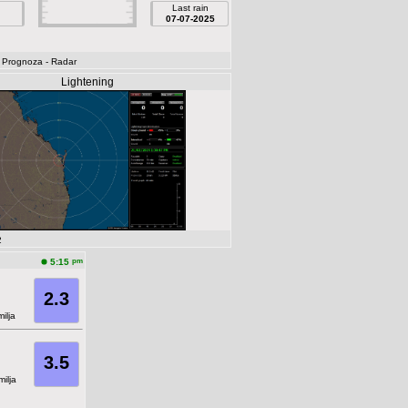
Last rain
07-07-2025
- Prognoza
- Radar
Lightening
2
pm
5:15
2.3
ilja
3.5
ilja