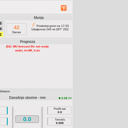
°F
Munja
5
Poslednji grom na 17:33
42
4
Udaljenost 240 mi 287° ZSZ
Danas
2
Prognoza
(52): WU forecast file not ready
wufct_hr-HR_h.txt
Tekstovi
Današnje oborine - mm
pm
5:58
Prošli sat
0.0
0.0
z
Trend/s
0.000