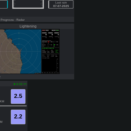
Last rain
07-07-2025
- Prognoza
- Radar
Lightening
2
am
8:55
2.5
KM
2.2
M