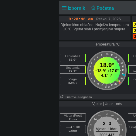
Izbornik
Početna
9:28:46 am
Pet kol 7, 2026
Djelomično oblačno. Najniža temperatura
2
10°C. Vjetar slab i promjenjiva smjera.
2
3
Temperatura °C
10
9
11
Fahrenheit
O
8
12
66.0°
7
13
6
18.9°
14
5
15
Unutarnja
↑
18.9°
↓
17.0°
4
16
22.1°
t
3
17
4.1°
↗
2
18
Vlaga
To
1
19
82% ↓
0
20
|
-1
21
-2
22
Grafovi
- Prognoza
Vjetar | Udar - m/s
J
Vjetar (Prosj)
U
SSZ
SSI
2 m/s
SZ
SI
2
3
ZSZ
ISI
1 Bft
Udal
Vjetar
Udar
Z
E
Lahor
200°
JJZ
ZJZ
IJI