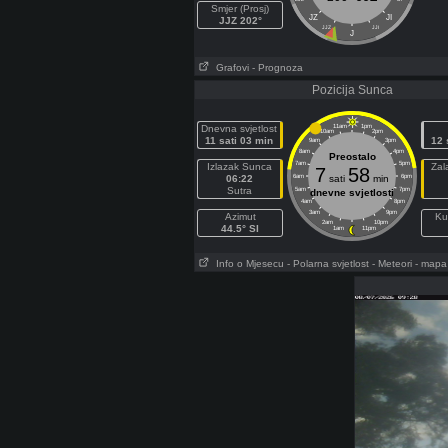
Smjer (Prosj)
JZ
JI
JJZ 202°
JJZ
JJI
J
Grafovi
- Prognoza
Pozicija Sunca
Dnevna svjetlost
11am
1pm
10am
2pm
11 sati 03 min
12 
9am
3pm
8am
4pm
Preostalo
7am
5pm
Izlazak Sunca
Zal
7
58
06:22
6am
sati
min
6pm
Sutra
5am
7pm
dnevne svjetlosti
4am
8pm
3am
9pm
Azimut
Ku
2am
10pm
44.5° SI
1am
11pm
Info o Mjesecu
- Polarna svjetlost
- Meteori
- mapa