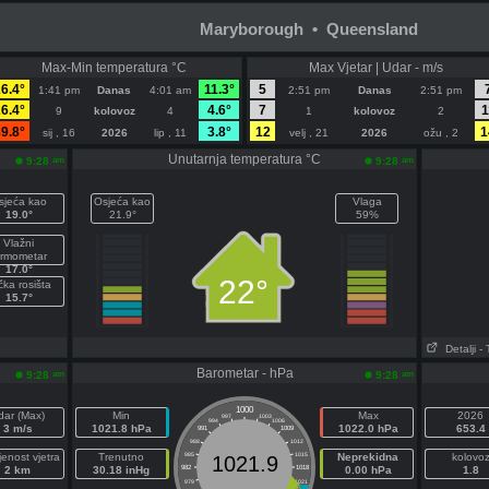
Maryborough • Queensland
Max-Min temperatura °C
Max Vjetar | Udar - m/s
6.4°
11.3°
5
1:41 pm
Danas
4:01 am
2:51 pm
Danas
2:51 pm
6.4°
4.6°
7
1
9
kolovoz
4
1
kolovoz
2
9.8°
3.8°
12
1
sij , 16
2026
lip , 11
velj , 21
2026
ožu , 2
Unutarnja temperatura °C
am
am
9:28
9:28
sjeća kao
Osjeća kao
Vlaga
19.0°
21.9°
59%
Vlažni
ermometar
17.0°
22°
čka rosišta
15.7°
Detalji
- 
Barometar - hPa
am
am
9:28
9:28
1000
dar (Max)
Min
Max
2026
997
1003
994
1006
3 m/s
1021.8 hPa
1022.0 hPa
653.4
991
1009
988
1012
jenost vjetra
Trenutno
985
1015
Neprekidna
kolovo
1021.9
2 km
30.18 inHg
982
1018
0.00 hPa
1.8
979
1021