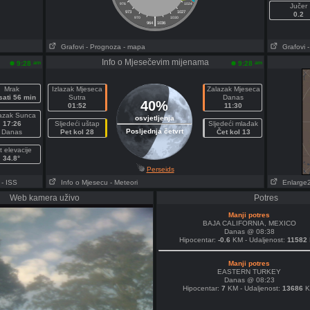
976
1024
Jučer
973
1027
0.2
|
970
1030
964
1036
Grafovi
- Prognoza
- mapa
Grafovi
Info o Mjesečevim mijenama
am
am
9:28
9:28
Mrak
Izlazak Mjeseca
Zalazak Mjeseca
sati 56 min
Sutra
Danas
40%
01:52
11:30
azak Sunca
osvjetljenja
17:26
Sljedeći uštap
Sljedeći mlađak
Posljednja četvrt
Danas
Pet kol 28
Čet kol 13
t elevacije
34.8°
Perseids
- ISS
Info o Mjesecu
- Meteori
Enlarge
Web kamera uživo
Potres
Manji potres
BAJA CALIFORNIA, MEXICO
Danas @ 08:38
Hipocentar:
-0.6
KM - Udaljenost:
11582
Manji potres
EASTERN TURKEY
Danas @ 08:23
Hipocentar:
7
KM - Udaljenost:
13686
K