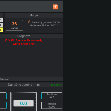
°F
Munja
7
Poslednji grom na 08:56
36
1
Udaljenost 499 km 186° J
Danas
4
Prognoza
(52): WU forecast file not ready
wufct_hr-HR_s.txt
Tekstovi
Današnje oborine - mm
am
9:28
Prošli sat
-0.2
0.0
z
Trend/s
0.000