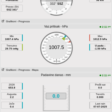
Povetarac
98 km
332°
SSZ
ZJZ
IJI
Pravac (Sr)
JZ
JI
SSZ 341°
JJZ
JJI
J
Grafikoni
- Prognoza
Vaz.pritisak - hPa
pm
2:11
1000
Min
Max
997
1003
994
1006
1007.4 hPa
1012.9 hPa
991
1009
988
1012
Trenutno
985
1015
U padu ↓
1007.5
29.75 inHg
982
1018
-1.00 hPa
979
1021
976
1024
973
1027
|
970
1030
964
1036
Grafikoni
- Prognoza
- Mapa
Padavine danas - mm
pm
2:11
2026
Prošli sat
653.8
0.0
Avgusta
Trend/s
0.0
2.2
0.000
Juče
Last rain
0.4
07-07-2025