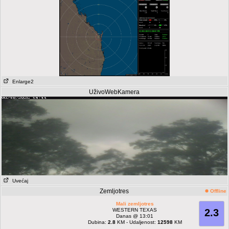
Enlarge2
UživoWebKamera
Uvećaj
Zemljotres
Offline
Mali zemljotres
WESTERN TEXAS
2.3
Danas @ 13:01
Dubina:
2.8
KM - Udaljenost:
12598
KM