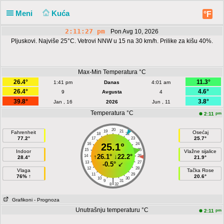
Meni
Kuća
°F
2:11:27 pm
Pon Avg 10, 2026
Pljuskovi. Najviše 25°C. Vetrovi NNW u 15 na 30 km/h. Prilike za kišu 40%.
Max-Min Temperatura °C
26.4°
11.3°
1:41 pm
Danas
4:01 am
26.4°
4.6°
9
Avgusta
4
39.8°
3.8°
Jan , 16
2026
Jun , 11
Temperatura °C
pm
2:11
20
19
21
Fahrenheit
Osećaj
18
22
77.2°
25.7°
17
23
16
25.1°
24
15
25
Indoor
Vlažne sijalice
↑
26.1°
↓
22.2°
14
26
28.4°
21.9°
13
27
-0.5°
↙
12
28
Vlaga
Tačka Rose
11
29
76% ↑
20.6°
10
30
|
9
31
8
32
Grafikoni
- Prognoza
Unutrašnju temperaturu °C
pm
2:11