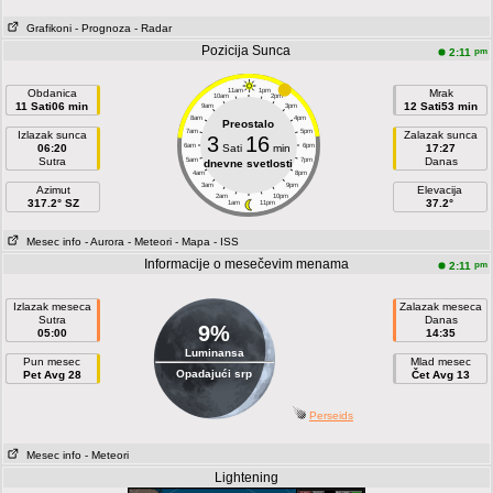
Grafikoni
- Prognoza
- Radar
Pozicija Sunca
pm
2:11
Obdanica
11am
1pm
Mrak
10am
2pm
11 Sati06 min
12 Sati53 min
9am
3pm
8am
4pm
Preostalo
7am
5pm
Izlazak sunca
Zalazak sunca
3
16
06:20
6am
Sati
min
6pm
17:27
Sutra
Danas
5am
7pm
dnevne svetlosti
4am
8pm
3am
9pm
Azimut
Elevacija
2am
10pm
317.2° SZ
37.2°
1am
11pm
Mesec info
- Aurora
- Meteori
- Mapa
- ISS
Informacije o mesečevim menama
pm
2:11
Izlazak meseca
Zalazak meseca
Sutra
Danas
9%
05:00
14:35
Luminansa
Pun mesec
Mlad mesec
Opadajući srp
Pet Avg 28
Čet Avg 13
Perseids
Mesec info
- Meteori
Lightening