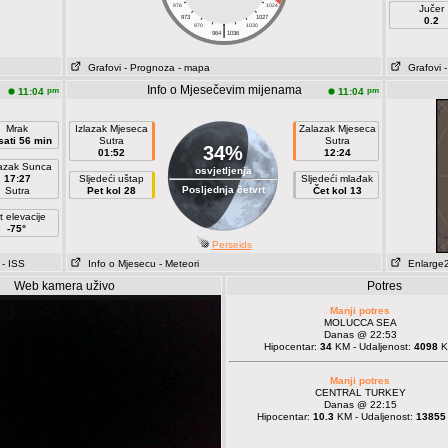
976
1024
Jučer
973
1027
0.2
|
970
1030
964
1036
Grafovi
- Prognoza
- mapa
Grafovi
Info o Mjesečevim mijenama
pm
pm
11:04
11:04
Mrak
Izlazak Mjeseca
Zalazak Mjeseca
sati 56 min
Sutra
Sutra
34%
01:52
12:24
azak Sunca
osvjetljenja
17:27
Sljedeći uštap
Sljedeći mlađak
Posljednja četvrt
Sutra
Pet kol 28
Čet kol 13
t elevacije
-75°
Perseids
- ISS
Info o Mjesecu
- Meteori
Enlarge
Web kamera uživo
Potres
Manji potres
MOLUCCA SEA
Danas @ 22:53
Hipocentar:
34
KM - Udaljenost:
4098
K
Manji potres
CENTRAL TURKEY
Danas @ 22:15
Hipocentar:
10.3
KM - Udaljenost:
13855