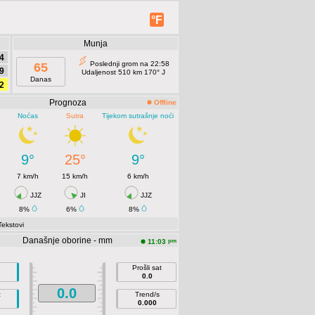
°F
Munja
4
Poslednji grom na 22:58
65
9
Udaljenost 510 km 170° J
Danas
2
Prognoza
Offline
Noćas
Sutra
Tijekom sutrašnje noći
9°
25°
9°
7 km/h
15 km/h
6 km/h
JJZ
JI
JJZ
8%
6%
8%
Tekstovi
Današnje oborine - mm
pm
11:03
Prošli sat
0.0
0.0
z
Trend/s
0.000