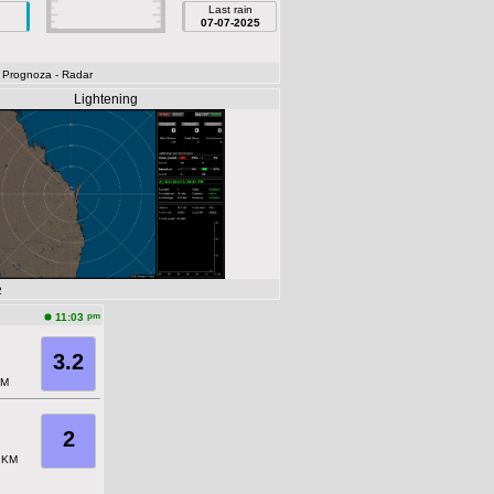
Last rain
07-07-2025
- Prognoza
- Radar
Lightening
2
pm
11:03
3.2
M
2
KM