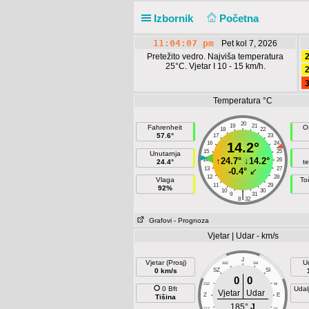
Izbornik
Početna
11:04:08 pm
Pet kol 7, 2026
Pretežito vedro. Najviša temperatura
2
25°C. Vjetar I 10 - 15 km/h.
2
3
Temperatura °C
20
19
21
Fahrenheit
O
18
22
57.6°
17
23
16
14.2°
24
15
25
Unutarnja
↑
24.7°
↓
14.2°
14
26
24.4°
t
13
27
-0.4°
↙
12
28
Vlaga
To
11
29
92%
10
30
|
9
31
8
32
Grafovi
- Prognoza
Vjetar | Udar - km/s
J
Vjetar (Prosj)
U
SSZ
SSI
0 km/s
SZ
SI
0
0
ZSZ
ISI
0 Bft
Udal
Vjetar
Udar
Z
E
Tišina
185°
J
ZJZ
IJI