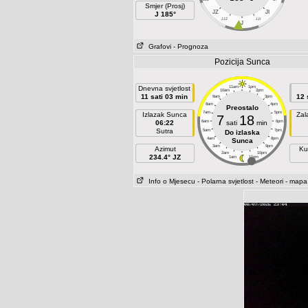
Smjer (Prosj)
JZ
JI
J 185°
JJZ
JJI
J
Grafovi
- Prognoza
Pozicija Sunca
Dnevna svjetlost
11am
1pm
10am
2pm
11 sati 03 min
12 
9am
3pm
8am
4pm
Preostalo
7am
5pm
Izlazak Sunca
Zal
7
18
06:22
6am
sati
min
6pm
Sutra
5am
7pm
Do izlaska
4am
8pm
Sunca
3am
9pm
Azimut
Ku
2am
10pm
234.4° JZ
1am
11pm
Info o Mjesecu
- Polarna svjetlost
- Meteori
- mapa