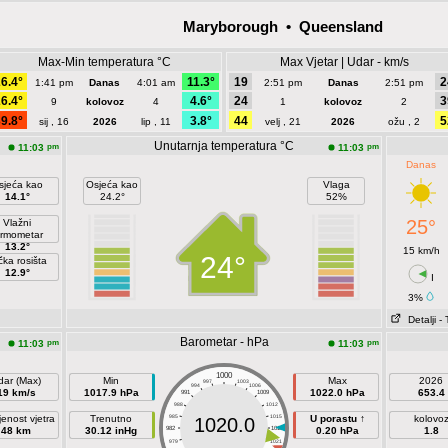
Maryborough • Queensland
Max-Min temperatura °C
Max Vjetar | Udar - km/s
6.4°
11.3°
19
2
1:41 pm
Danas
4:01 am
2:51 pm
Danas
2:51 pm
6.4°
4.6°
24
3
9
kolovoz
4
1
kolovoz
2
9.8°
3.8°
44
5
sij , 16
2026
lip , 11
velj , 21
2026
ožu , 2
Unutarnja temperatura °C
pm
pm
11:03
11:03
Danas
sjeća kao
Osjeća kao
Vlaga
14.1°
24.2°
52%
25°
Vlažni
ermometar
13.2°
15 km/h
24°
čka rosišta
12.9°
I
3%
Detalji
- 
Barometar - hPa
pm
pm
11:03
11:03
1000
dar (Max)
Min
Max
2026
997
1003
994
1006
19 km/s
1017.9 hPa
1022.0 hPa
653.4
991
1009
988
1012
jenost vjetra
Trenutno
985
1015
U porastu ↑
kolovo
1020.0
48 km
30.12 inHg
982
1018
0.20 hPa
1.8
979
1021